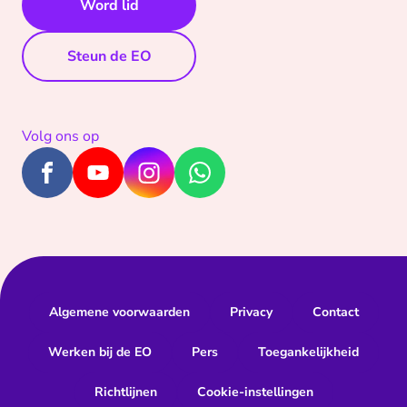
Word lid
Steun de EO
Volg ons op
Algemene voorwaarden
Privacy
Contact
Werken bij de EO
Pers
Toegankelijkheid
Richtlijnen
Cookie-instellingen