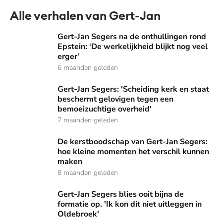
Alle verhalen van Gert-Jan
Gert-Jan Segers na de onthullingen rond Epstein: ‘De werkel
Gert-Jan Segers na de onthullingen rond
Epstein: ‘De werkelijkheid blijkt nog veel
erger’
6 maanden geleden
Gert-Jan Segers: 'Scheiding kerk en staat beschermt gelov
Gert-Jan Segers: 'Scheiding kerk en staat
beschermt gelovigen tegen een
bemoeizuchtige overheid'
7 maanden geleden
De kerstboodschap van Gert-Jan Segers: hoe kleine momen
De kerstboodschap van Gert-Jan Segers:
hoe kleine momenten het verschil kunnen
maken
8 maanden geleden
Gert-Jan Segers blies ooit bijna de formatie op. 'Ik kon dit 
Gert-Jan Segers blies ooit bijna de
formatie op. 'Ik kon dit niet uitleggen in
Oldebroek'