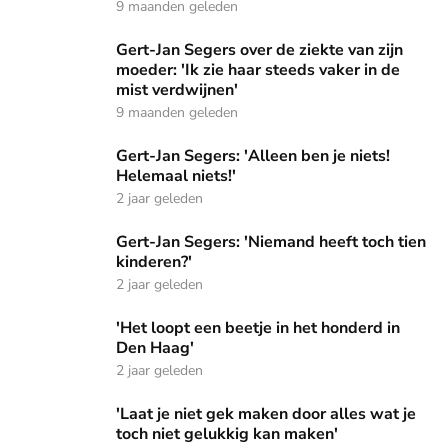
9 maanden geleden
Gert-Jan Segers over de ziekte van zijn moeder: 'Ik zie haar
Gert-Jan Segers over de ziekte van zijn
moeder: 'Ik zie haar steeds vaker in de
mist verdwijnen'
9 maanden geleden
Gert-Jan Segers: 'Alleen ben je niets! Helemaal niets!'
Gert-Jan Segers: 'Alleen ben je niets!
Helemaal niets!'
2 jaar geleden
Gert-Jan Segers: 'Niemand heeft toch tien kinderen?'
Gert-Jan Segers: 'Niemand heeft toch tien
kinderen?'
2 jaar geleden
'Het loopt een beetje in het honderd in Den Haag'
'Het loopt een beetje in het honderd in
Den Haag'
2 jaar geleden
'Laat je niet gek maken door alles wat je toch niet gelukkig
'Laat je niet gek maken door alles wat je
toch niet gelukkig kan maken'